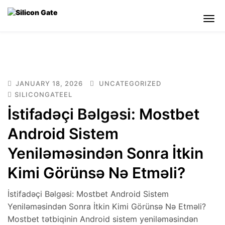
JANUARY 18, 2026
UNCATEGORIZED
SILICONGATEEL
İstifadəçi Bəlgəsi: Mostbet
Android Sistem
Yeniləməsindən Sonra İtkin
Kimi Görünsə Nə Etməli?
İstifadəçi Bəlgəsi: Mostbet Android Sistem
Yeniləməsindən Sonra İtkin Kimi Görünsə Nə Etməli?
Mostbet tətbiqinin Android sistem yeniləməsindən