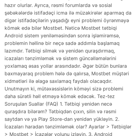
hazır olurlar. Ayrıca, rəsmi forumlarda və sosial
şəbəkələrdə istifadəçi icma ilə müzakirələr aparmaq da
digər istifadəçilərin yaşadığı eyni problemi öyrənməyə
kömək edə bilər Mostbet. Nəticə Mostbet tətbiqi
Android sistem yeniləməsindən sonra işləmirəmsə,
problemin həllinə bir neçə sadə addımla başlamaq
lazımdır. Tətbiqi silmək və yenidən quraşdırmaq,
icazaları tənzimləmək və sistem güncəlləmələrini
yoxlamaq əsas yollar arasındadır. Əgər bütün bunlara
baxmayaraq problem hələ də qalırsa, Mostbet müştəri
xidmətləri ilə əlagə saxlamaq faydalı olacaqdır.
Unutmayın ki, mütəxəssislərin köməyi sizə problemi
daha sürətli həll etməyə kömək edəcək. Tez-tez
Soruşulan Suallar (FAQ) 1. Tətbiqi yenidən necə
quraşdıra bilərəm? Tətbiqdən çıxın, silin və rəsmi
saytdan və ya Play Store-dan yenidən yükləyin. 2.
İcazaları haradan tənzimləmək olar? Ayarlar > Tətbiqlər
> Mostbet > İcazələr yolunu izləyin. 3. Android