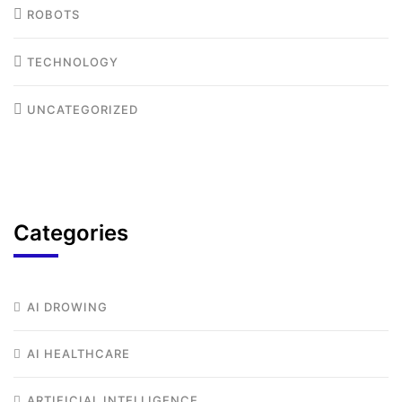
ROBOTS
TECHNOLOGY
UNCATEGORIZED
Categories
AI DROWING
AI HEALTHCARE
ARTIFICIAL INTELLIGENCE