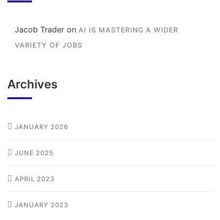
Jacob Trader
on
AI IS MASTERING A WIDER
VARIETY OF JOBS
Archives
JANUARY 2026
JUNE 2025
APRIL 2023
JANUARY 2023