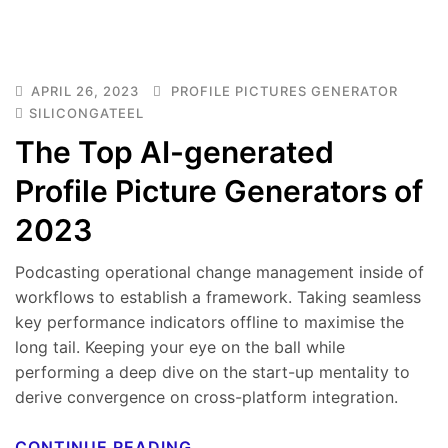
APRIL 26, 2023
PROFILE PICTURES GENERATOR
SILICONGATEEL
The Top AI-generated
Profile Picture Generators of
2023
Podcasting operational change management inside of
workflows to establish a framework. Taking seamless
key performance indicators offline to maximise the
long tail. Keeping your eye on the ball while
performing a deep dive on the start-up mentality to
derive convergence on cross-platform integration.
CONTINUE READING